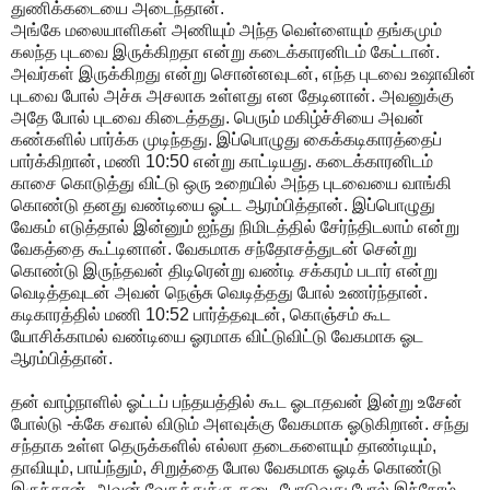
துணிக்கடையை
அடைந்தான்
.
அங்கே
மலையாளிகள்
அணியும்
அந்த
வெள்ளையும்
தங்கமும்
கலந்த
புடவை
இருக்கிறதா
என்று
கடைக்காரனிடம்
கேட்டான்
.
அவர்கள்
இருக்கிறது
என்று
சொன்னவுடன்
,
எந்த
புடவை
உஷாவின்
புடவை
போல்
அச்சு
அசலாக
உள்ளது
என
தேடினான்
.
அவனுக்கு
அதே
போல்
புடவை
கிடைத்தது
.
பெரும்
மகிழ்ச்சியை
அவன்
கண்களில்
பார்க்க
முடிந்தது
.
இப்பொழுது
கைக்கடிகாரத்தைப்
பார்க்கிறான்
,
மணி
10:50
என்று
காட்டியது
.
கடைக்காரனிடம்
காசை
கொடுத்து
விட்டு
ஒரு
உறையில்
அந்த
புடவையை
வாங்கி
கொண்டு
தனது
வண்டியை
ஓட்ட
ஆரம்பித்தான்
.
இப்பொழுது
வேகம்
எடுத்தால்
இன்னும்
ஐந்து
நிமிடத்தில்
சேர்ந்திடலாம்
என்று
வேகத்தை
கூட்டினான்
.
வேகமாக
சந்தோசத்துடன்
சென்று
கொண்டு
இருந்தவன்
திடிரென்று
வண்டி
சக்கரம்
படார்
என்று
வெடித்தவுடன்
அவன்
நெஞ்சு
வெடித்தது
போல்
உணர்ந்தான்
.
கடிகாரத்தில்
மணி
10:52
பார்த்தவுடன்
,
கொஞ்சம்
கூட
யோசிக்காமல்
வண்டியை
ஓரமாக
விட்டுவிட்டு
வேகமாக
ஓட
ஆரம்பித்தான்
.
தன்
வாழ்நாளில்
ஓட்டப்
பந்தயத்தில்
கூட
ஓடாதவன்
இன்று
உசேன்
போல்டு
-
க்கே
சவால்
விடும்
அளவுக்கு
வேகமாக
ஓடுகிறான்
.
சந்து
சந்தாக
உள்ள
தெருக்களில்
எல்லா
தடைகளையும்
தாண்டியும்
,
தாவியும்
,
பாய்ந்தும்
,
சிறுத்தை
போல
வேகமாக
ஓடிக்
கொண்டு
இருந்தான்
.
அவன்
வேகத்துக்கு
தடை
போடுவது
போல்
இந்நேரம்