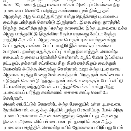
உள்ள
பீரோ
வை
திறந்து
மலையாளிகள்
அணியும்
வெள்ளை
நிற
புடவையை
வெளியே
எடுத்து
கண்ணாடி
முன்
நின்று
தன்
அழகுக்கு
அது
பொருந்துகிறதா
என்று
நெஞ்சோடு
புடவையை
வைத்து
பார்த்துக்
கொண்டு
இருந்தாள்
.
இதை
சற்று
தூரத்தில்
இருந்து
கவனித்த
நந்து
"
எதற்கு
காலையில
இந்த
புடவையை
வச்சு
அழகு
பாத்துகிட்டு
இருக்கிறா
!!
நம்ம
ஏதாவது
கேட்டா
நேத்து
ராத்திரி
அவ
கிட்ட
அழகு
சாதன
பொருள்
ஏன்
வாங்குனன்னு
கேட்டதுக்கு
சண்டை
போட்ட
மாதிரி
இன்னைக்கும்
சண்டை
போடுவா
.
நமக்கு
எதுக்கு
வம்பு
"
என்று
நினைத்துக்
கொண்டு
சமையல்
அறையை
நோக்கிச்
சென்றான்
.
ஆறிப்
போன
இட்லியை
தட்டிலும்
,
தக்காளி
சட்னியை
சிறு
கிண்ணத்திலும்
வைத்துக்
கொண்டு
அடுத்த
அறைக்கு
சென்றான்
.
உஷா
அந்த
புடவையை
அழகாக
மடித்து
மேஜை
மேல்
வைத்தாள்
.
பிறகு
தன்
கைப்பையை
எடுத்துக்
கொண்டு
"
நந்து
...
நான்
வங்கி
வரைக்கும்
போய்
விட்டு
11
மணிக்கு
வந்துடுவேன்
..
பார்த்துக்கோங்க
"
என்று
அந்த
புடவையைப்
பார்த்து
கண்களால்
சைகை
காட்டி
வெளியே
சென்றாள்
.
அவன்
சாப்பிட்டுக்
கொண்டே
அந்த
மேஜையில்
உள்ள
புடவையை
நோக்கினான்
.
கடலுக்கு
அடியில்
முத்து
பிரகாசிப்பது
போல்
அந்த
புடவை
பிரகாசமாக
அவன்
கண்ணுக்கு
தென்பட்டது
.
அவனது
நினைவு
அலைகளில்
பச்சையான
புள்
தரையில்
உஷா
அந்த
புடவையை
உடுத்திக்
கொண்டு
மயில்
தோகையை
விரிப்பது
போல்