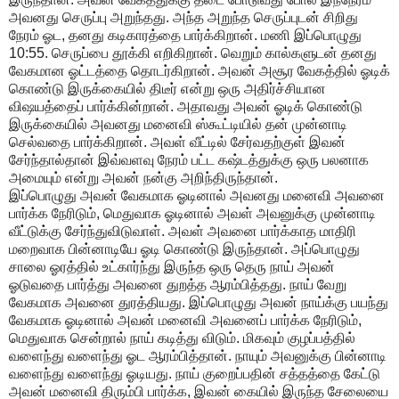
அவனது
செருப்பு
அறுந்தது
.
அந்த
அறுந்த
செருப்புடன்
சிறிது
நேரம்
ஓட
,
தனது
கடிகாரத்தை
பார்க்கிறான்
.
மணி
இப்பொழுது
10:55.
செருப்பை
தூக்கி
எறிகிறான்
.
வெறும்
கால்களுடன்
தனது
வேகமான
ஓட்டத்தை
தொடர்கிறான்
.
அவன்
அசூர
வேகத்தில்
ஓடிக்
கொண்டு
இருக்கையில்
திடீர்
என்று
ஒரு
அதிர்ச்சியான
விஷயத்தைப்
பார்க்கின்றான்
.
அதாவது
அவன்
ஓடிக்
கொண்டு
இருக்கையில்
அவனது
மனைவி
ஸ்கூட்டியில்
தன்
முன்னாடி
செல்வதை
பார்க்கிறான்
.
அவள்
வீட்டில்
சேர்வதற்குள்
இவன்
சேர்ந்தால்தான்
இவ்வளவு
நேரம்
பட்ட
கஷ்டத்துக்கு
ஒரு
பலனாக
அமையும்
என்று
அவன்
நன்கு
அறிந்திருந்தான்
.
இப்பொழுது
அவன்
வேகமாக
ஓடினால்
அவனது
மனைவி
அவனை
பார்க்க
நேரிடும்
,
மெதுவாக
ஓடினால்
அவள்
அவனுக்கு
முன்னாடி
வீட்டுக்கு
சேர்ந்துவிடுவாள்
.
அவள்
அவனை
பார்க்காத
மாதிரி
மறைவாக
பின்னாடியே
ஓடி
கொண்டு
இருந்தான்
.
அப்பொழுது
சாலை
ஓரத்தில்
உட்கார்ந்து
இருந்த
ஒரு
தெரு
நாய்
அவன்
ஓடுவதை
பார்த்து
அவனை
துறத்த
ஆரம்பித்தது
.
நாய்
வேறு
வேகமாக
அவனை
துரத்தியது
.
இப்பொழுது
அவன்
நாய்க்கு
பயந்து
வேகமாக
ஓடினால்
அவன்
மனைவி
அவனைப்
பார்க்க
நேரிடும்
,
மெதுவாக
சென்றால்
நாய்
கடித்து
விடும்
.
மிகவும்
குழப்பத்தில்
வளைந்து
வளைந்து
ஓட
ஆரம்பித்தான்
.
நாயும்
அவனுக்கு
பின்னாடி
வளைந்து
வளைந்து
ஓடியது
.
நாய்
குறைப்பதின்
சத்தத்தை
கேட்டு
அவன்
மனைவி
திரும்பி
பார்க்க
,
இவன்
கையில்
இருந்த
சேலையை