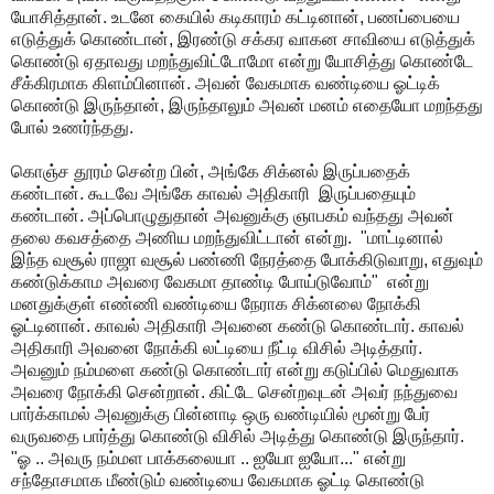
யோசித்தான்
.
உடனே
கையில்
கடிகாரம்
கட்டினான்
,
பணப்பையை
எடுத்துக்
கொண்டான்
,
இரண்டு
சக்கர
வாகன
சாவியை
எடுத்துக்
கொண்டு
ஏதாவது
மறந்துவிட்டோமோ
என்று
யோசித்து
கொண்டே
சீக்கிரமாக
கிளம்பினான்
.
அவன்
வேகமாக
வண்டியை
ஓட்டிக்
கொண்டு
இருந்தான்
,
இருந்தாலும்
அவன்
மனம்
எதையோ
மறந்தது
போல்
உணர்ந்தது
.
கொஞ்ச
தூரம்
சென்ற
பின்
,
அங்கே
சிக்னல்
இருப்பதைக்
கண்டான்
.
கூடவே
அங்கே
காவல்
அதிகாரி
இருப்பதையும்
கண்டான்
.
அப்பொழுதுதான்
அவனுக்கு
ஞாபகம்
வந்தது
அவன்
தலை
கவசத்தை
அணிய
மறந்துவிட்டான்
என்று
.
"
மாட்டினால்
இந்த
வசூல்
ராஜா
வசூல்
பண்ணி
நேரத்தை
போக்கிடுவாறு
,
எதுவும்
கண்டுக்காம
அவரை
வேகமா
தாண்டி
போய்டுவோம்
"
என்று
மனதுக்குள்
எண்ணி
வண்டியை
நேராக
சிக்னலை
நோக்கி
ஓட்டினான்
.
காவல்
அதிகாரி
அவனை
கண்டு
கொண்டார்
.
காவல்
அதிகாரி
அவனை
நோக்கி
லட்டியை
நீட்டி
விசில்
அடித்தார்
.
அவனும்
நம்மளை
கண்டு
கொண்டார்
என்று
கடுப்பில்
மெதுவாக
அவரை
நோக்கி
சென்றான்
.
கிட்டே
சென்றவுடன்
அவர்
நந்துவை
பார்க்காமல்
அவனுக்கு
பின்னாடி
ஒரு
வண்டியில்
மூன்று
பேர்
வருவதை
பார்த்து
கொண்டு
விசில்
அடித்து
கொண்டு
இருந்தார்
.
"
ஓ
..
அவரு
நம்மள
பாக்கலையா
..
ஐயோ
ஐயோ
..."
என்று
சந்தோசமாக
மீண்டும்
வண்டியை
வேகமாக
ஓட்டி
கொண்டு