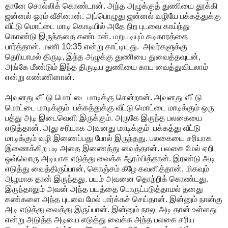
தானே
சொல்லிக்
கொண்டான்
.
அந்த
அழுக்குத்
துணியை
தூக்கி
ஜன்னல்
ஓரம்
வீசினான்
.
அப்பொழுது
ஜன்னல்
வழியே
பக்கத்துக்கு
வீட்டு
மொட்டை
மாடி
கொடியில்
அதே
நிற
புடவை
காய்ந்து
கொண்டு
இருந்ததை
கண்டான்
.
மறுபடியும்
கடிகாரத்தை
பார்த்தான்
,
மணி
10:35
என்று
காட்டியது
.
அவர்களுக்கு
தெரியாமல்
திருடி
,
இந்த
அழுக்கு
துணியை
துவைத்தவுடன்
,
அங்கே
மீண்டும்
இந்த
திருடிய
துணியை
காய
வைத்துவிடலாம்
என்று
எண்ணினான்
.
அவனது
வீட்டு
மொட்டை
மாடிக்கு
சென்றான்
.
அவனது
வீட்டு
மொட்டை
மாடிக்கும்
பக்கத்துக்கு
வீட்டு
மொட்டை
மாடிக்கும்
ஒரு
பத்து
அடி
இடைவெளி
இருக்கும்
.
அருகே
இருந்த
பலகையை
எடுத்தான்
.
அது
சரியாக
அவனது
மாடிக்கும்
பக்கத்து
வீட்டு
மாடிக்கும்
வழி
இணைப்பது
போல்
இருந்தது
.
பலகையை
சரியாக
இணைக்கிற
படி
அதை
இணைத்து
வைத்தான்
.
பலகை
மேல்
ஏறி
ஒவ்வொரு
அடியாக
எடுத்து
வைக்க
ஆரம்பித்தான்
.
இரண்டு
அடி
எடுத்து
வைத்திருப்பான்
,
கொஞ்சம்
கீழே
கவனித்தான்
,
மிகவும்
ஆழமாக
தான்
இருந்தது
.
பயம்
அவனை
தொற்றிக்
கொண்டது
.
இருந்தாலும்
அவன்
அந்த
பயத்தை
பொருட்படுத்தாமல்
தனது
கண்களை
அந்த
புடவை
மேல்
பார்க்கச்
செய்தான்
.
இன்னும்
நான்கு
அடி
எடுத்து
வைத்து
இருப்பான்
.
இன்னும்
நாலு
அடி
தான்
உள்ளது
என்று
அடுத்த
அடியை
எடுத்து
வைக்க
அந்த
பலகை
சரிய