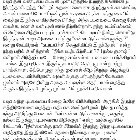
உஷா
தன்
வண்டியை
வீட்டின்
முன்
புறத்தில்
நிறுத்திக்
கொண்டு
இருந்தாள்
.
நந்து
பின்புறம்
கதவை
வேகமாக
திறந்து
உள்ளே
செல்ல
,
அவன்
மனைவியோ
வீட்டின்
முன்
கதவை
திறக்க
,
நந்து
கையில்
வைத்து
இருந்த
காகிதத்தை
பிரித்து
அந்த
புடவையை
மேஜை
மேல்
வைக்க
,
உஷா
அவன்
முன்னால்
நிற்கின்றாள்
.
நந்து
உடம்பெல்லாம்
வியெர்வை
சிந்திய
படியும்
,
மூச்சு
வாங்கிய
படியும்
நின்று
கொண்டு
இருந்தான்
.
உஷா
அவனை
பார்த்து
"
என்ன
ஆச்சு
உங்களுக்கு
?"
என்று
கேட்கிறாள்
. "
உடற்பயிற்சி
செஞ்சிகிட்டு
இருந்தேன்
"
என்று
நந்து
பதில்
அளித்தான்
. "
நீங்க
உடற்பயிற்சியா
??!!
நல்ல
தமாஷ்
"
என்றாள்
சிரித்தப்படியே
.
மேஜை
மேல்
உள்ள
புடவையை
பார்க்கிறாள்
,
என்ன
இது
புதிதாக
இருக்குற
மாதிரி
தெரியுது
என்று
உற்று
பார்க்கிறாள்
.
அப்பொழுது
நந்து
ஜன்னல்
கீழே
இருந்த
அழுக்குப்
புடவையை
பார்க்கிறான்
.
அவள்
அதை
பார்பதற்குள்
வேகமாக
ஜன்னல்
அருகே
நின்று
அதை
அவளுக்கு
தெரியாமல்
எடுத்து
அருகே
இருந்த
அழுக்கு
மூட்டையில்
தூக்கி
எறிகிறான்
.
உஷா
அந்த
புடவையை
மேஜை
மேலே
விரிக்கிறாள்
.
அருகில்
இருந்த
கத்திரிகோளை
எடுத்து
பாதியாக
வெட்டுகிறாள்
.
இதை
பார்த்த
நந்து
அதிர்ந்து
போனான்
. "
ஏய்
என்ன
ஆச்சு
உனக்கு
,
எதுக்கு
நல்லா
இருக்குற
புடவையை
கிழிக்குற
"
என்று
உரத்த
குரலில்
கேட்டான்
. "
இன்னைக்கு
நான்
பீரோவில்
இருந்து
இந்த
புடவையை
எடுத்ததே
இது
இனிமேல்
தேவை
இல்லாத
பழைய
டிசைன்
என்பதற்காகத்தான்
.
அதுக்குத்தான்
ஜன்னலை
மறைக்க