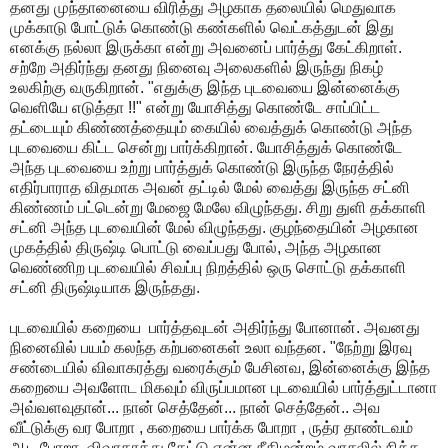
தனது
முந்தானையை
விரித்து
அழகாக
தலையில்
மெதுவாக
முக்காடு
போட்டுக்
கொண்டு
கண்களில்
வெட்கத்துடன்
இது
எனக்கு
நல்லா
இருக்கா
என்று
அவனைப்
பார்த்து
கேட்கிறாள்
.
சற்றே
அதிர்ந்து
தனது
நினைவு
அலைகளில்
இருந்து
நிகழ்
உலகிற்கு
வருகிறான்
. "
எதுக்கு
இந்த
புடவையை
இன்னைக்கு
வெளியே
எடுத்தா
!!"
என்று
யோசித்து
கொண்டே
சாப்பிட்ட
தட்டையும்
கிண்ணத்தையும்
கையில்
வைத்துக்
கொண்டு
அந்த
புடவையை
கிட்ட
சென்று
பார்க்கிறான்
.
யோசித்துக்
கொண்டே
அந்த
புடவையை
உற்று
பார்த்துக்
கொண்டு
இருந்த
நேரத்தில்
எதிர்பாராத
விதமாக
அவன்
தட்டில்
மேல்
வைத்து
இருந்த
சட்னி
கிண்ணம்
பட்டென்று
மேஜை
மேலே
விழுந்தது
.
சிறு
துளி
தக்காளி
சட்னி
அந்த
புடவையின்
மேல்
விழுந்தது
.
குழந்தையின்
அழகான
முகத்தில்
திருஷ்டி
பொட்டு
வைப்பது
போல்
,
அந்த
அழகான
வெண்ணிற
புடவையில்
சிவப்பு
நிறத்தில்
ஒரு
சொட்டு
தக்காளி
சட்னி
திருஷ்டியாக
இருந்தது
.
புடவையில்
கறையை
பார்த்தவுடன்
அதிர்ந்து
போனான்
.
அவனது
நினைவில்
பயம்
கலந்த
கற்பனைகள்
உலா
வந்தன
. "
நேற்று
இரவு
சண்டையில்
விவாகரத்து
வரைக்கும்
பேசினவ
,
இன்னைக்கு
இந்த
கறையை
அவளோட
மிகவும்
விருப்பமான
புடவையில்
பார்த்துட்டானா
அவ்வளவுதான்
...
நான்
செத்தேன்
...
நான்
செத்தேன்
..
அவ
வீட்டுக்கு
வர
போறா
,
கறையை
பார்க்க
போறா
,
ருத்ர
தாண்டவம்
ஆட
போறா
,
விவாகரத்து
கேட்டு
என்ன
நீதிமன்றம்
வாசலில்
நிக்க