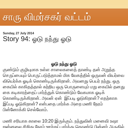
சாரு விமர்சகர் வட்டம்
Sunday, 27 July 2014
Story 94: ஓடு நந்து ஓடு
ஓடு
நந்து
ஓடு
குண்டும்
குழியுமாக
உள்ள
சாலைகளைத்
தாண்டி
தன்
அறுந்த
செருப்பையும்
பொருட்படுத்தாமல்
மிக
வேகத்தில்
ஒருவன்
வியர்வை
வியெர்க்க
ஓடிக்
கொண்டிருக்கிறான்
.
அவனது
பெயர்
நந்து
.
ஒரு
கையில்
காகிதத்தால்
சுற்றிய
ஒரு
பொருளையும்
மறு
கையில்
தனது
கை
கடிகாரத்தைப்
பார்த்துக்
கொண்டும்
வேகமாக
ஓடிக்
கொண்டிருக்கிறான்
.
அவன்
ஏன்
இப்படி
ஓடுகிறான்
?
எதற்காக
இப்படி
ஓடுகிறான்
?
என்பதை
பார்க்க
அறை
மணி
நேரம்
பின்னோக்கி
செல்வோம்
.
மணி
சரியாக
காலை
10:20
இருக்கும்
.
நந்துவின்
மனைவி
உஷா
ஜன்னலை
சிறிது
நேரம்
ஊற்றுப்
பார்த்து
கொண்டு
பின்னர்
அருகில்