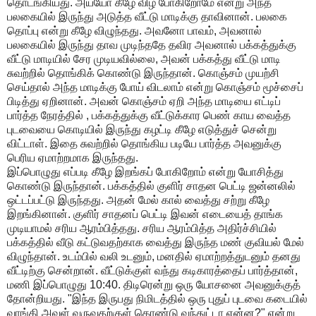
தொடங்கியது
.
அய்யோ
கீழே
விழ
போகிறோமே
என்று
அந்த
பலகையில்
இருந்து
அடுத்த
வீட்டு
மாடிக்கு
தாவினான்
.
பலகை
தொப்பு
என்று
கீழே
விழுந்தது
.
அவனோ
பாவம்
,
அவனால்
பலகையில்
இருந்து
தாவ
முடிந்ததே
தவிர
அவனால்
பக்கத்துக்கு
வீட்டு
மாடியில்
சேர
முடியவில்லை
,
அவன்
பக்கத்து
வீட்டு
மாடி
சுவற்றில்
தொங்கிக்
கொண்டு
இருந்தான்
.
கொஞ்சம்
முயற்சி
செய்தால்
அந்த
மாடிக்கு
போய்
விடலாம்
என்று
கொஞ்சம்
மூச்சைப்
பிடித்து
ஏறினான்
.
அவன்
கொஞ்சம்
ஏறி
அந்த
மாடியை
எட்டிப்
பார்த்த
நேரத்தில்
,
பக்கத்துக்கு
வீட்டுக்கார
பெண்
காய
வைத்த
புடவையை
கொடியில்
இருந்து
கழட்டி
கீழே
எடுத்துச்
சென்று
விட்டாள்
.
இதை
சுவற்றில்
தொங்கிய
படியே
பார்த்த
அவனுக்கு
பெரிய
ஏமாற்றமாக
இருந்தது
.
இப்பொழுது
எப்படி
கீழே
இறங்கப்
போகிறோம்
என்று
யோசித்து
கொண்டு
இருந்தான்
.
பக்கத்தில்
குளிர்
சாதன
பெட்டி
ஜன்னலில்
ஒட்டப்பட்டு
இருந்தது
.
அதன்
மேல்
கால்
வைத்து
சற்று
கீழே
இறங்கினான்
.
குளிர்
சாதனப்
பெட்டி
இவன்
எடையைத்
தாங்க
முடியாமல்
சரிய
ஆரம்பித்தது
.
சரிய
ஆரம்பித்த
அதிர்ச்சியில்
பக்கத்தில்
வீடு
கட்டுவதற்காக
வைத்து
இருந்த
மண்
குவியல்
மேல்
விழுந்தான்
.
உடம்பில்
வலி
உடனும்
,
மனதில்
ஏமாற்றத்துடனும்
தனது
வீட்டிற்கு
சென்றான்
.
வீட்டுக்குள்
வந்து
கடிகாரத்தைப்
பார்த்தான்
,
மணி
இப்பொழுது
10:40.
திடிரென்று
ஒரு
யோசனை
அவனுக்குத்
தோன்றியது
. "
இந்த
இருபது
நிமிடத்தில்
ஒரு
புதுப்
புடவை
கடையில்
வாங்கி
அவள்
வருவதற்குள்
கொண்டு
வந்துட்டா
என்ன
?"
என்று