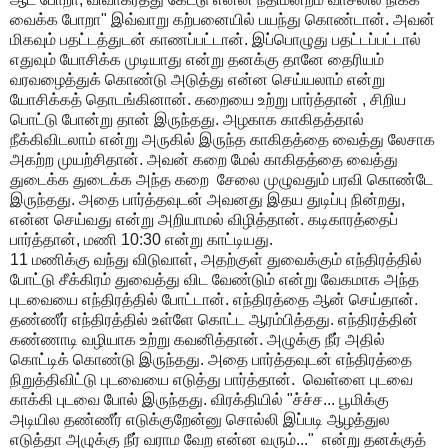
வைக்க
போறா
"
இவ்வாறு
கற்பனையில்
பயந்து
கொண்டான்
.
அவன்
மிகவும்
பதட்டத்துடன்
காணப்பட்டான்
.
இப்பொழுது
பதட்டப்பட்டால்
எதுவும்
யோசிக்க
முடியாது
என்று
தனக்கு
தானே
தைரியம்
வரவழைத்துக்
கொண்டு
அடுத்து
என்ன
செய்யலாம்
என்று
யோசிக்கத்
தொடங்கினான்
.
கறையை
உற்று
பார்த்தான்
,
சிறிய
பொட்டு
போன்று
தான்
இருந்தது
.
அழகாக
காகிதத்தால்
நீக்கிவிடலாம்
என்று
அருகில்
இருந்த
காகிதத்தை
வைத்து
லேசாக
அகற்ற
முயற்சிதான்
.
அவன்
கறை
மேல்
காகிதத்தை
வைத்து
துடைக்க
துடைக்க
அந்த
கறை
சேலை
முழுவதும்
பரவி
கொண்டே
இருந்தது
.
அதை
பார்த்தவுடன்
அவனது
இதய
துடிப்பு
நின்றது
,
என்ன
செய்வது
என்று
அறியாமல்
விழித்தான்
.
கடிகாரத்தைப்
பார்த்தான்
,
மணி
10:30
என்று
காட்டியது
.
11
மணிக்கு
வந்து
விடுவாள்
,
அதற்குள்
துவைக்கும்
எந்திரத்தில்
போட்டு
சீக்கிரம்
துவைத்து
விட
வேண்டும்
என்று
வேகமாக
அந்த
புடவையை
எந்திரத்தில்
போட்டான்
.
எந்திரத்தை
ஆன்
செய்தான்
.
தண்ணீர்
எந்திரத்தில்
உள்ளே
கொட்ட
ஆரம்பித்தது
.
எந்திரத்தின்
கண்ணாடி
வழியாக
உற்று
கவனித்தான்
.
அழுக்கு
நீர்
அதில்
கொட்டிக்
கொண்டு
இருந்தது
.
அதை
பார்த்தவுடன்
எந்திரத்தை
நிறுத்திவிட்டு
புடவையை
எடுத்து
பார்த்தான்
.
வெள்ளை
புடவை
காக்கி
புடவை
போல்
இருந்தது
.
விரக்தியில்
"
ச்ச்ச
...
பூமிக்கு
அடியில
தண்ணீர்
எடுக்குறேன்னு
சொல்லி
இப்படி
ஆழத்துல
எடுத்தா
அழுக்கு
நீர்
வராம
வேற
என்ன
வரும்
..."
என்று
தனக்குத்