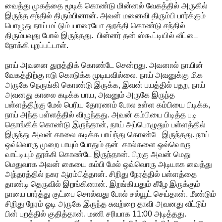
வைத்து
முகத்தை
மூடிக்
கொண்டு
மின்னல்
வேகத்தில்
அருகில்
இருந்த
சந்தில்
திரும்பினான்
.
அவன்
மனைவி
திரும்பி
பார்க்கும்
பொழுது
நாய்
மட்டும்
யாரையோ
துரத்தி
கொண்டு
சந்தில்
திரும்பவுது
போல்
இருந்தது
.
பின்னர்
தன்
ஸ்கூட்டியில்
வீட்டை
நோக்கி
புறப்பட்டாள்
.
நாய்
அவனை
துறத்திக்
கொண்டே
சென்றது
.
அவனால்
நாயின்
வேகத்திற்கு
ஈடு
கொடுக்க
முடியவில்லை
.
நாய்
அவனுக்கு
மிக
அருகே
நெருங்கி
கொண்டு
இருக்க
,
இவன்
பயத்தில்
பதற
,
நாய்
அவனது
காலை
கடிக்க
பாய
,
அவனும்
அருகே
இருந்த
பள்ளத்திற்கு
மேல்
பெரிய
தோரணம்
போல
உள்ள
கம்பியை
பிடிக்க
,
நாய்
அந்த
பள்ளத்தில்
விழுந்தது
.
அவன்
கம்பியை
பிடித்த
படி
தொங்கிக்
கொண்டு
இருந்தான்
,
நாய்
அப்பொழுதும்
பள்ளத்தில்
இருந்து
அவன்
காலை
கடிக்க
பாய்ந்து
கொண்டே
இருந்தது
.
நாய்
ஒவ்வொரு
முறை
பாயும்
போதும்
தன்
கால்களை
ஒவ்வொரு
வாட்டியும்
தூக்கி
கொண்டே
இருந்தான்
.
பிறகு
அவன்
மெது
மெதுவாக
அவன்
கையை
கம்பி
மேல்
ஒவ்வொரு
அடியாக
வைத்து
அந்தரத்தில்
நகர
ஆரம்பித்தான்
.
சிறிது
நேரத்தில்
பள்ளத்தை
தாண்டி
தெருவில்
இறங்கினான்
.
இறங்கியதும்
கீழே
இருக்கும்
நாயை
பார்த்து
குட்பை
சொல்வது
போல்
சல்யூட்
செய்தான்
.
மீண்டும்
சிறிது
நேரம்
ஓடி
அருகே
இருந்த
சுவற்றை
தாவி
அவனது
வீட்டுப்
பின்
புறத்தில்
குதித்தான்
.
மணி
சரியாக
11:00
அடித்தது
.