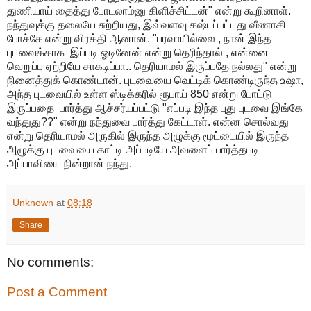
துணியாய்
தைத்து
போடலாம்னு
கிளிச்சிட்டன்
"
என்று
கூறினாள்
.
நந்துவுக்கு
தலையே
சுற்றியது
,
இவ்வளவு
கஷ்டப்பட்டது
வீணாகி
போச்சே
என்று
விரக்தி
ஆனான்
. "
பரவாயில்லை
,
நான்
இந்த
புடவைக்காக
இப்படி
ஓடினேன்
என்று
தெரிந்தால்
,
என்னை
வெறுப்பு
ஏற்றியே
சாகடிப்பா
..
தெரியாமல்
இருப்பதே
நல்லது
"
என்று
நினைத்துக்
கொண்டான்
.
புடவையை
வெட்டிக்
கொண்டிருந்த
உஷா
,
அந்த
புடவையில்
உள்ள
ஸ்டிக்கரில்
ரூபாய்
850
என்று
போட்டு
இருப்பதை
பார்த்து
ஆச்சர்யப்பட்டு
"
எப்படி
இந்த
புது
புடவை
இங்கே
வந்துது
??"
என்று
நந்துவை
பார்த்து
கேட்டாள்
.
என்ன
சொல்வது
என்று
தெரியாமல்
அருகில்
இருந்த
அழுக்கு
மூட்டையில்
இருந்த
அழுக்கு
புடவையை
காட்டி
அப்படியே
அவளைப்
பார்த்தபடி
அப்பாவியை
நின்றான்
நந்து
.
Unknown
at
08:18
Share
No comments:
Post a Comment